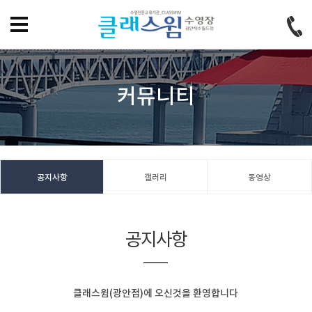
홈으로
즐겨찾기
회원가입
로그인
커뮤니티
공지사항
갤러리
동영상
공지사항
클래스윔(광안점)에 오신것을 환영합니다