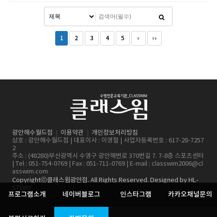
1
2
3
4
5
광안해수월드점
|
이용약관
|
개인정보처리방침
상호 : 광안해수월드점 | 대표이사 : 이영철 | 사업자등록번호 : 617-28-7257
2
주소 : (48280)부산광역시 수영구 광안해변로 370번길 7. 7-8층 스포츠센터
| Tel : 051-754-0769 | Fax : 051-711-0769 | E-mail :
classwim2006@cl
asswim.com
Copyrightⓒ클래스윔광안점. All Rights Reserved. Designed by
HL-
STORY
.
프로그램소개
네이버블로그
인스타그램
카카오채널문의