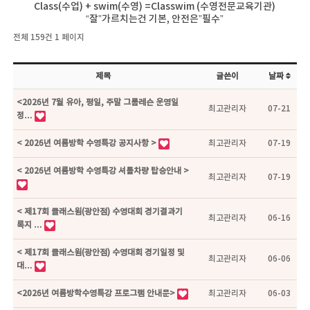
Class(수업) + swim(수영) =Classwim (수영전문교육기관)
“잘”가르치는건 기본, 안전은”필수”
전체 159건
1 페이지
제목
글쓴이
날짜
<2026년 7월 유아, 평일, 주말 그룹레슨 운영일
최고관리자
07-21
정…
< 2026년 여름방학 수영특강 공지사항 >
최고관리자
07-19
< 2026년 여름방학 수영특강 셔틀차량 탑승안내 >
최고관리자
07-19
< 제17회 클래스윔(광안점) 수영대회 경기결과기
최고관리자
06-16
록지 …
< 제17회 클래스윔(광안점) 수영대회 경기일정 및
최고관리자
06-06
대…
<2026년 여름방학수영특강 프로그램 안내문>
최고관리자
06-03