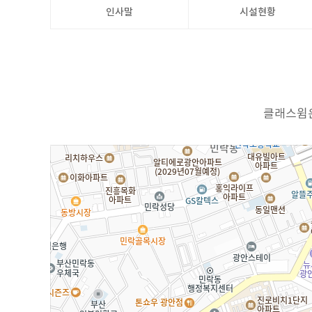
인사말
시설현황
클래스윔은