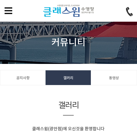
홈으로
즐겨찾기
회원가입
로그인
커뮤니티
공지사항
갤러리
동영상
갤러리
클래스윔(광안점)에 오신것을 환영합니다