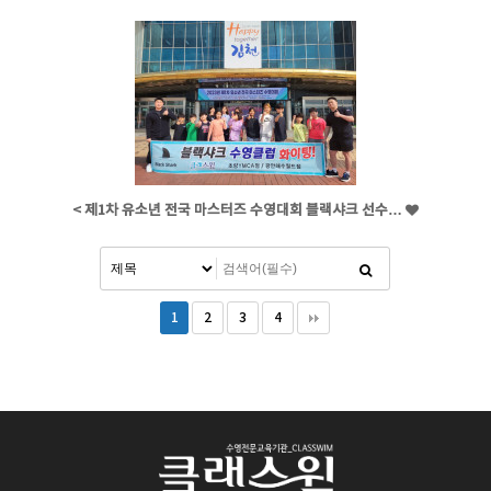
< 제1차 유소년 전국 마스터즈 수영대회 블랙샤크 선수…
1
2
3
4