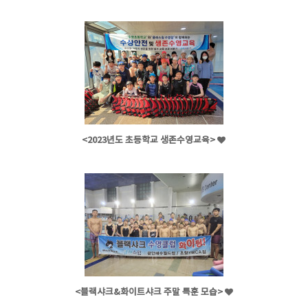
<2023년도 초등학교 생존수영교육>
<블랙샤크&화이트샤크 주말 특훈 모습>