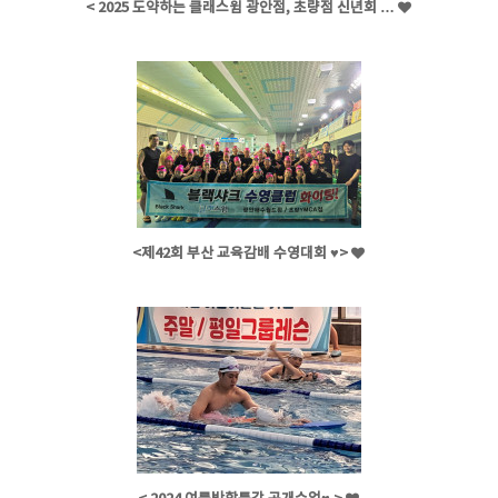
< 2025 도약하는 클래스윔 광안점, 초량점 신년회 …
<제42회 부산 교육감배 수영대회 ♥>