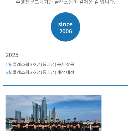
수영전문교육기관 클래스윔이 걸어온 길 입니다.
since
2006
2025
1월
클래스윔 3호첨(동래점) 공사 착공
6월
클래스윔 3호점(동래점) 개장 예정