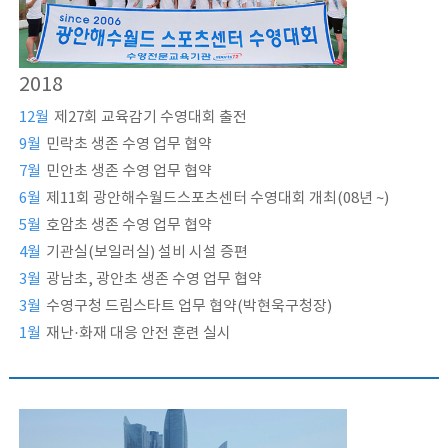
2018
12월
제27회 교육감기 수영대회 출전
9월
민락초 생존 수영 업무 협약
7월
민안초 생존 수영 업무 협약
6월
제11회 광안해수월드스포츠센터 수영대회 개최(08년 ~)
5월
호암초 생존 수영 업무 협약
4월
기관실(보일러실) 설비 시설 증편
3월
광남초, 광안초 생존 수영 업무 협약
3월
수영구청 드림스타트 업무 협약(박현욱구청장)
1월
재난·화재 대응 안전 훈련 실시