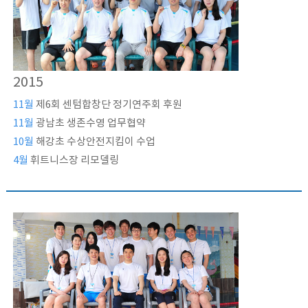
2015
11월
제6회 센텀합창단 정기연주회 후원
11월
광남초 생존수영 업무협약
10월
해강초 수상안전지킴이 수업
4월
휘트니스장 리모델링