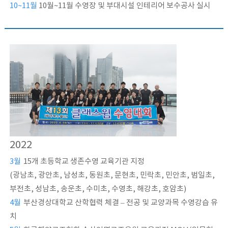
10~11월
10월~11월 수영장 및 부대시설 인테리어 보수공사 실시
2022
3월
15개 초등학교 생존수영 교육기관 지정
(광남초, 광안초, 남성초, 동원초, 문현초, 민락초, 민안초, 범일초,
부전초, 성남초, 송운초, 수미초, 수영초, 해강초, 호암초)
4월
부산경상대학교 산학협력 체결 – 전공 및 교양과목 수영강습 유
치