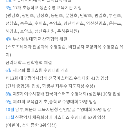
1월
화신사이버대학교 산학협력 체결
3월
17개 초등학교 생존수영 교육기관 지정
(광남초, 광안초, 남성초, 동원초, 문현초, 민락초, 범일초, 부전초,
성남초, 송운초, 수미초, 수영초, 양산석산초, 양산신명초, 운봉초,
해강초, 호암초, 성신유치원, 은하유치원)
4월
부산경상대학교 산학협력 체결
(스포츠레저과 전공과목 수영강습, 비전공자 교양과목 수영강습 유
치)
신라대학교 산학협력 체결
6월
제14회 클래스윔 수영대회 개최
제13회 대구광역시장배 전국마스터즈 수영대회 41명 입상
(단체 종합5위 입상, 학생부 최우수 지도자상 수상)
8월
제5회 여수시장배 전국마스터즈 수영대회(성인부) 10명 입상
9월
제41회 교육감기 초,중학교 수영대회 25명 입상
10월
남부,해운대 교육지원청 신인발굴 수영대회 35명 입상
11월
산광역시 체육회장배 마스터즈 수영대회 62명 입상
(어린이, 성인 종합 3위 입상)