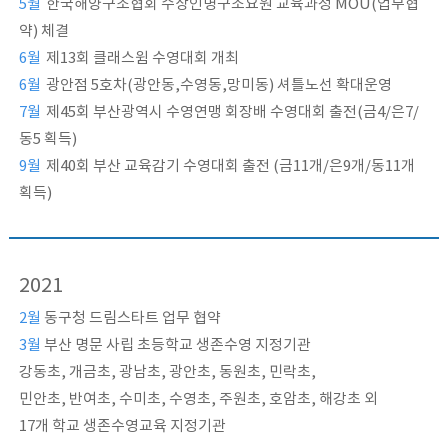
5월
한국해양구조협회 수상인명구조요원 교육과정 MOU(업무협
약) 체결
6월
제13회 클래스윔 수영대회 개최
6월
광안점 5호차(광안동,수영동,망미동) 셔틀노선 확대운영
7월
제45회 부산광역시 수영연맹 회장배 수영대회 출전(금4/은7/
동5 획득)
9월
제40회 부산 교육감기 수영대회 출전 (금11개/은9개/동11개
획득)
2021
2월
동구청 드림스타트 업무 협약
3월
부산 명문 사립 초등학교 생존수영 지정기관
강동초, 개금초, 광남초, 광안초, 동원초, 민락초,
민안초, 반여초, 수미초, 수영초, 주원초, 호암초, 해강초 외
17개 학교 생존수영교육 지정기관