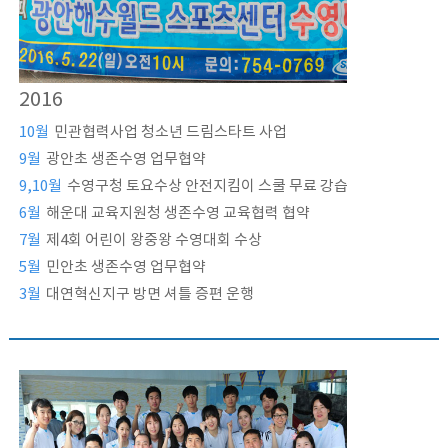
2016
10월
민관협력사업 청소년 드림스타트 사업
9월
광안초 생존수영 업무협약
9,10월
수영구청 토요수상 안전지킴이 스쿨 무료 강습
6월
해운대 교육지원청 생존수영 교육협력 협약
7월
제4회 어린이 왕중왕 수영대회 수상
5월
민안초 생존수영 업무협약
3월
대연혁신지구 방면 셔틀 증편 운행