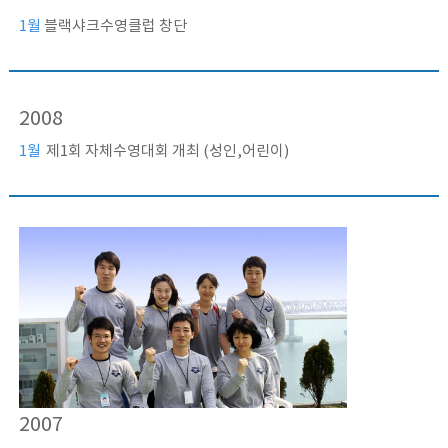
1월
블랙샤크수영클럽 창단
2008
1월
제1회 자체수영대회 개최 (성인,어린이)
2007