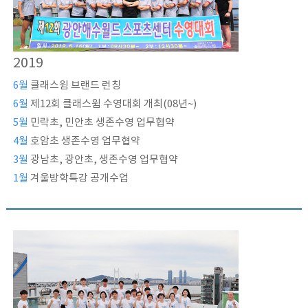
2019
6월
클래스윔 브랜드 런칭
6월
제12회 클래스윔 수영대회 개최(08년~)
5월
민락초, 민안초 생존수영 업무협약
4월
호암초 생존수영 업무협약
3월
광남초, 광안초, 생존수영 업무협약
1월
겨울방학특강 공개수업