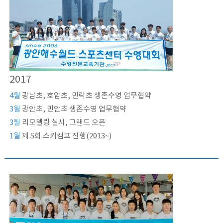
2017
4월
광남초, 호암초, 민락초 생존수영 업무협약
3월
광안초, 민안초 생존수영 업무협약
3월
리모델링 실시, 그랜드 오픈
1월
제 5회 스키캠프 진행(2013~)