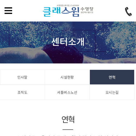
홈으로
즐겨찾기
회원가입
로그인
센터소개
인사말
시설현황
연혁
조직도
셔틀버스노선
오시는길
연혁