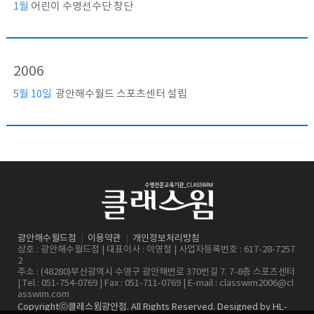
1월
어린이 수영선수단 창단
2006
5월 10일
광안해수월드 스포츠센터 설립
광안해수월드점
|
이용약관
|
개인정보처리방침
상호 : 광안해수월드점 | 대표이사 : 이영철 | 사업자등록번호 : 617-28-7257
2
주소 : (48280)부산광역시 수영구 광안해변로 370번길 7. 7-8층 스포츠센터
| Tel : 051-754-0769 | Fax : 051-711-0769 | E-mail :
classwim2006@cl
asswim.com
Copyrightⓒ클래스윔광안점. All Rights Reserved. Designed by
HL-