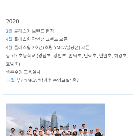
2020
3월
클래스윔 브랜드 런칭
4월
클래스윔 광안점 그랜드 오픈
4월
클래스윔 2호점(초량 YMCA빌딩점) 오픈
총 7개 초등학교 (광남초, 광안초, 만덕초, 민락초, 민안초, 해강초,
호암초)
생존수영 교육실시
12월
부산YMCA '방과후 수영교실' 운영