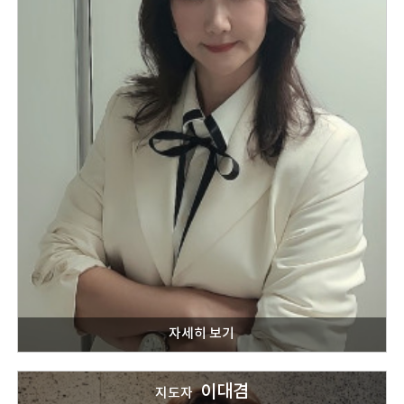
이대겸
지도자