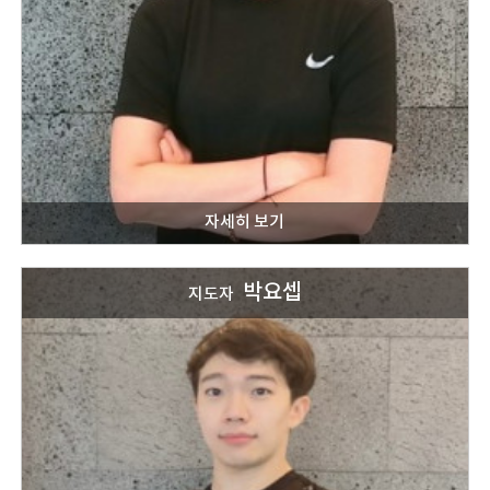
박요셉
지도자