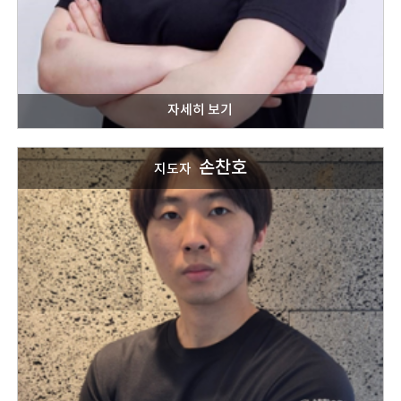
손찬호
지도자