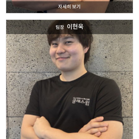
이현욱
팀장