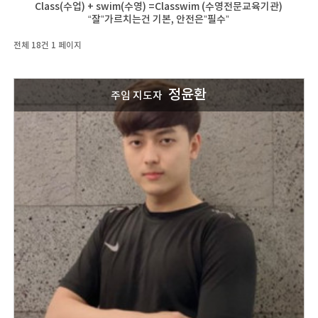
Class(수업) + swim(수영) =Classwim (수영전문교육기관)
“잘”가르치는건 기본, 안전은”필수”
전체 18건
1 페이지
정윤환
주임 지도자