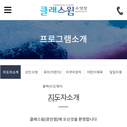
홈으로
즐겨찾기
회원가입
로그인
프로그램소개
지도자소개
성인수영
유아/어린이/
아쿠아로빅
어린이체육
일일이용
블랙샤크/화이
지도자소개
트샤크
클래스윔(광안점)에 오신것을 환영합니다