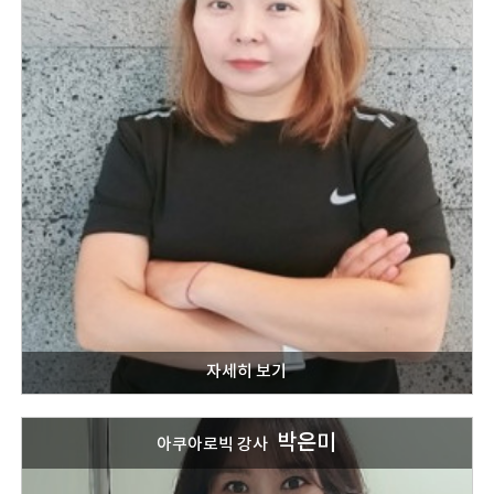
박은미
아쿠아로빅 강사